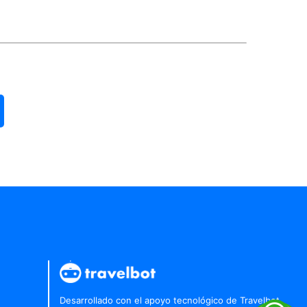
Enviar un mensaje
¡Hola! Bienvenido a La Paloma Agencia de
Viajes. Si necesitas ayuda, estoy disponible
para más información vía Whatsapp
Hola, necesito hablar con un asistente
Desarrollado con el apoyo tecnológico de Travelbot