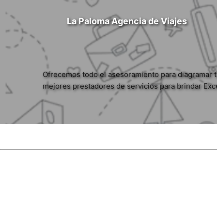
La Paloma Agencia de Viajes
Ofrecemos todo el asesoramiento para diagramar t
mejores prestadores de servicios para brindar Exc