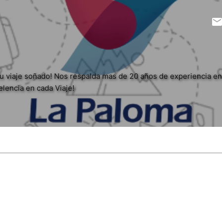
u viaje soñado! Nos respalda mas de 20 años de experiencia en
elencia en cada Viaje!